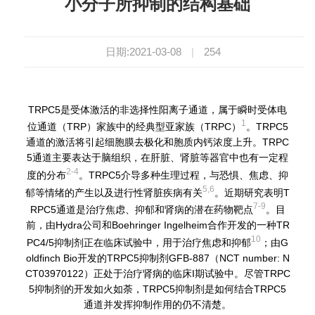
小分子所抑制的结构基础
日期:2021-03-08
|
254
TRPC5是受体激活的非选择性阳离子通道，属于瞬时受体电
1
位通道（TRP）家族中的经典型亚家族（TRPC）
。TRPC5
通道的激活将引起细胞膜去极化和胞质内钙浓度上升。TRPC
5通道主要表达于脑组织，在肝脏、肾脏等器官中也有一定程
2-4
度的分布
。TRPC5介导多种生理过程，与恐惧、焦虑、抑
5,6
郁等情绪的产生以及进行性肾脏疾病有关
。近期研究表明T
7-9
RPC5通道是治疗焦虑、抑郁和肾病的潜在药物靶点
。目
前，由Hydra公司和Boehringer Ingelheim合作开发的一种TR
10
PC4/5抑制剂正在临床试验中，用于治疗焦虑和抑郁
；由G
oldfinch Bio开发的TRPC5抑制剂GFB-887（NCT number: N
CT03970122）正处于治疗肾病的临床I期试验中。尽管TRPC
5抑制剂的开发如火如荼，TRPC5抑制剂是如何结合TRPC5
通道并发挥抑制作用的仍不清楚。