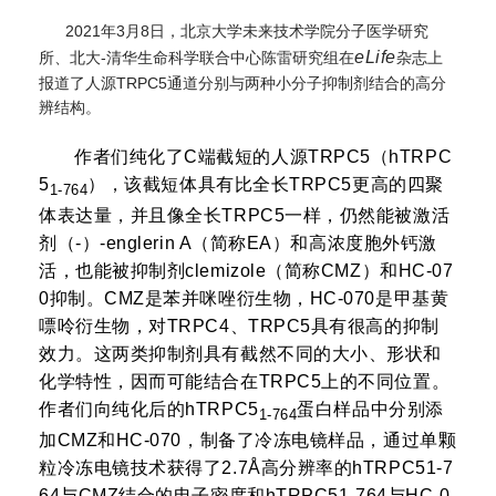
2021年3月8日，北京大学未来技术学院分子医学研究
eLife
所、北大-清华生命科学联合中心陈雷研究组在
杂志上
报道了人源TRPC5通道分别与两种小分子抑制剂结合的高分
辨结构。
作者们纯化了C端截短的人源TRPC5（hTRPC
5
），该截短体具有比全长TRPC5更高的四聚
1-764
体表达量，并且像全长TRPC5一样，仍然能被激活
剂（-）-englerin A（简称EA）和高浓度胞外钙激
活，也能被抑制剂clemizole（简称CMZ）和HC-07
0抑制。CMZ是苯并咪唑衍生物，HC-070是甲基黄
嘌呤衍生物，对TRPC4、TRPC5具有很高的抑制
效力。这两类抑制剂具有截然不同的大小、形状和
化学特性，因而可能结合在TRPC5上的不同位置。
作者们向纯化后的hTRPC5
蛋白样品中分别添
1-764
加CMZ和HC-070，制备了冷冻电镜样品，通过单颗
粒冷冻电镜技术获得了2.7Å高分辨率的hTRPC51-7
64与CMZ结合的电子密度和hTRPC51-764与HC-0