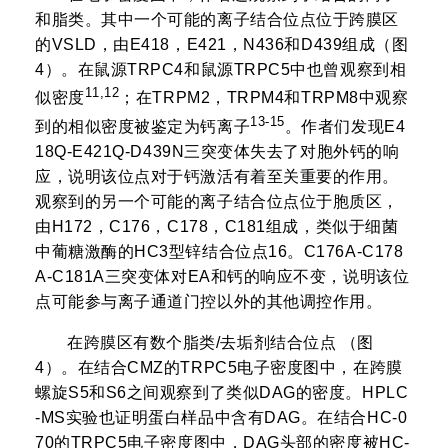
和脂类。其中一个可能的离子结合位点位于跨膜区
的VSLD，由E418，E421，N436和D439组成（图
4）。在鼠源TRPC4和鼠源TRPC5中也曾观察到相
11,12
似密度
；在TRPM2，TRPM4和TRPM8中观察
13-15
到的相似密度被鉴定为钙离子
。作者们发现E4
18Q-E421Q-D439N三突变体失去了对胞外钙的响
应，说明该位点对于钙激活有着至关重要的作用。
观察到的另一个可能的离子结合位点位于胞质区，
由H172，C176，C178，C181组成，类似于细菌
中葡糖激酶的HC3型锌结合位点16。C176A-C178
A-C181A三突变体对EA和钙的响应不变，说明该位
点可能参与离子通道门控以外的其他调控作用。
在跨膜区有数个脂类/去垢剂结合位点 （图
4）。在结合CMZ的TRPC5电子密度图中，在跨膜
螺旋S5和S6之间观察到了类似DAG的密度。HPLC
-MS实验也证明蛋白样品中含有DAG。在结合HC-0
70的TRPC5电子密度图中，DAG头部的密度被HC-