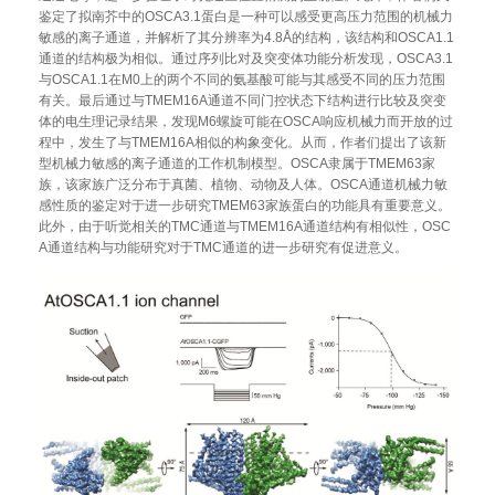
鉴定了拟南芥中的
OSCA3.1
蛋白是一种可以感受更高压力范围的机械力
敏感的离子通道，并解析了其分辨率为
4.8Å
的结构，该结构和
OSCA1.1
通道的结构极为相似。通过序列比对及突变体功能分析发现，
OSCA3.1
与
OSCA1.1
在
M0
上的两个不同的氨基酸可能与其感受不同的压力范围
有关。最后通过与
TMEM16A
通道不同门控状态下结构进行比较及突变
体的电生理记录结果，发现
M6
螺旋可能在
OSCA
响应机械力而开放的过
程中，发生了与
TMEM16A
相似的构象变化。从而，作者们提出了该新
型机械力敏感的离子通道的工作机制模型。
OSCA
隶属于
TMEM63
家
族，该家族广泛分布于真菌、植物、动物及人体。
OSCA
通道机械力敏
感性质的鉴定对于进一步研究
TMEM63
家族蛋白的功能具有重要意义。
此外，由于听觉相关的
TMC
通道与
TMEM16A
通道结构有相似性，
OSC
A
通道结构与功能研究对于
TMC
通道的进一步研究有促进意义。