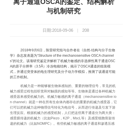
离子通道OSCA的鉴定、结构解析
与机制研究
日期:2018-09-06
|
208
2018年9月6日，陈雷研究组与合作者在《自然-结构与分子生物
学》杂志发表题为“Structure of the mechanosensitive OSCA channel
s”的论文。该项研究鉴定并解析了机械力敏感的非选择性离子通道OSC
A的原子分辨率（3.5Å）冷冻电镜结构，揭示了OSCA通道的组装模
式，并通过突变体的电生理研究及分子动力学模拟，推测了该通道可能
的工作机制。
机械力是一种能够被生物体感知的、重要的物理信号，常见的机
械力感受过程包括听觉和对触摸的感知等等。生物体是通过各种机械力
感受器来感受机械力的。机械力敏感的离子通道（
mechanosensitive io
n channel
）就是一种在所有生命体内都存在的重要的机械力感受器，它
们可以把机械力这种物理信号转化为电信号，从而进行传递及引发下游
生理反应。根据机械力的感受机制，人们把这些离子通道分为两大类：
感受膜传递的机械力（比如
Piezo
，
K2P
，
MscL
等）及感受细胞骨架传
递的机械力（比如
NOMPC
）。有些机械力敏感的离子通道和渗透压感