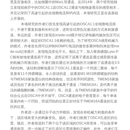
受及应激相关，比如细菌中的
MscL
等通道。在
2014
年，两个研究组独
立发现拟南芥中的
OSCA1.1
及
OSCA1.2
通道与植物渗透压的感受相关，
并且记录到了高渗引起的全细胞电流和钙内流，本项研究正是在该基础
上开展的。
本项研究的作者们首先发现高渗引起的
OSCA1.1
全细胞电流很
小，不便于重复刺激和长时记录，进而尝试用负压激活的方式来刺激通
道。幸运的是，作者们发现在
inside-out
膜片钳记录电极内施加负压可以
获得较大的，稳定的
OSCA1.1
依赖的电流。为了研究
OSCA
感受机械力
的模式，作者首先用可以抑制
NOMPC
电流的微管多聚抑制剂来处理
insi
de-out
记录膜片，发现电流变化不大。相比之下，加入锥形磷脂
Lyso-P
C
能有效地使通道易于开放，进而证明了该离子通道是通过感受膜传递
的机械力而激活的。作者们随后通过冷冻电镜的方法解析了该通道在
3.5
Å
的结构。该结构清晰地显示了
OSCA1.1
通道是一个同源二聚体，每个
亚基有
11
个跨膜螺旋。令人惊讶的是，该通道
M1-M10
跨膜螺旋的结构
与
TMEM16
家族蛋白的结构很相似，但没有序列同源性。
TMEM16
家族
成员包括了著名的钙离子激活的氯离子通道（
TMEM16A
）及钙离子激
活的磷脂翻转酶（
TMEM16F
）等。但是，在
TMEM16
家族中保守的钙
结合位点在
OSCA
中并不保守。
OSCA
通道的电子密度显示，每个单体
亚基内有一个凹陷，而该凹陷的位置正好对应于
TMEM16A
通道的孔道
区的位置。
作者进一步通过分子动力学模拟，发现在有机械力刺激的条件
下，该区域有变大的构象变化。据此，作者们推测了
OSCA
孔道区的位
置。随后，作者筛选到了两个位于该区域的
OSCA
突变体，可以改变单
通道电导，
进一步验证了对孔道区位置猜测的正确性。此外，作者们又