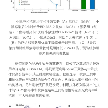
小鼠中和抗体治疗和预防实验（A）治疗组（绿色）：小
鼠感染后2小时给予BD-368-2 抗体（N="3）；预防组（红
色）：病毒感染前1天给小鼠注射BD-368-2" 抗体（N="3）；
对照组（蓝色）：小鼠感染后2小时给予无关抗体（N=3）。
（B）治疗组和预防组体重下降率低于对照组。（C）5天后，
治疗组肺组织病毒载量较对照组降低~" 2400 倍，预防组肺组
织未检测到病毒载量
研究团队的结构生物学家苏晓东、肖俊宇及其课题组还利
用冷冻电镜（
Cryo EM
）得到新冠病毒
Spike
三聚体与中和抗
体的高分辨率
3.8Å
三维结构密度图。数据显示，抗原上的中
和抗体表位与
ACE2
的结合位点重合，从而揭示出中和作用的
结构基础。另外谢晓亮团队还发现，利用抗体序列推算出的抗
体与
SARS
病毒中和抗体在结构上的相似性筛选新冠病毒中和
抗体，可大幅提高筛选效率。