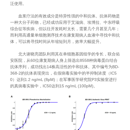
泛使用。
血浆疗法的有效成分是特异性强的中和抗体。抗体药物是
一种大分子药物，已经成功应用于艾滋病、埃博拉、中东呼吸
综合征等疾病，但以往开发耗时太长，需要几个月甚至几年；
而利用高通量单细胞测序技术在康复期病人血液中寻找中和抗
体，可以将寻找时间从年缩短到月，效率大幅提升。
北大谢晓亮团队利用其在单细胞基因组学的专长，联合佑
安医院，从
60
位康复期病人身上筛选出
8558
种病毒蛋白结合
抗体序列，成功找出
14
株高活性的中和抗体。其中编号为
BD-
368-2
的抗体表现突出，在假病毒实验中的半抑制浓度（
IC5
0
）达到
1.2 ng/mL (8pM)
；在军事医学研究院
P3
实验室进行
的真病毒实验中，
IC50
达到
15 ng/mL (100pM)
。