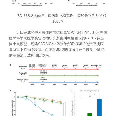
BD-368-2
抗体假、真病毒中和实验，IC50分别为8pM和
100pM
近日完成的中和抗体体内抗病毒实验已经证实，利用中国
医学科学院医学实验动物研究所秦川教授团队的
hACE2
转基
因小鼠模型，感染
SARS-Cov-2
后给予
BD-368-2
的治疗使病
毒载量下降
~2400
倍。而注射
BD-368-2
后可完全抑制小鼠的
病毒感染，达到预防效果。