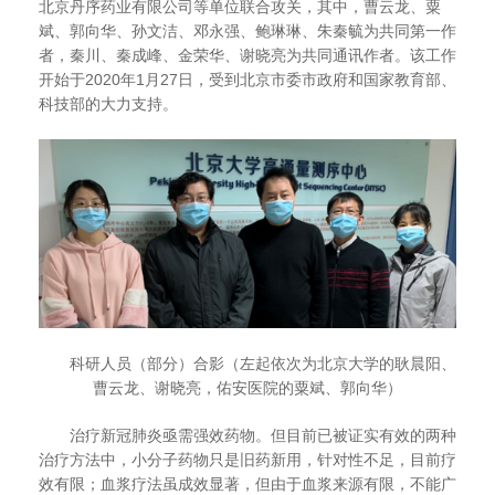
北京丹序药业有限公司等单位联合攻关，其中，曹云龙、粟
斌、郭向华、孙文洁、邓永强、鲍琳琳、朱秦毓为共同第一作
者，秦川、秦成峰、金荣华、谢晓亮为共同通讯作者。该工作
开始于
2020
年
1
月
27
日，受到北京市委市政府和国家教育部、
科技部的大力支持。
科研人员（部分）合影（左起依次为北京大学的耿晨阳、
曹云龙、谢晓亮，佑安医院的粟斌、郭向华）
治疗新冠肺炎亟需强效药物。但目前已被证实有效的两种
治疗方法中，小分子药物只是旧药新用，针对性不足，目前疗
效有限；血浆疗法虽成效显著，但由于血浆来源有限，不能广