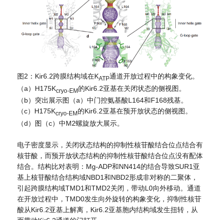
图2：Kir6.2跨膜结构域在K
通道开放过程中的构象变化。
ATP
（a）H175K
的Kir6.2亚基在关闭状态的侧视图。
cryo-EM
（b）突出展示图（a）中门控氨基酸L164和F168残基。
（c）H175K
的Kir6.2亚基在预开放状态的侧视图。
cryo-EM
（d）图（c）中M2螺旋放大展示。
电子密度显示，关闭状态结构的抑制性核苷酸结合位点结合有
核苷酸，而预开放状态结构的抑制性核苷酸结合位点没有配体
结合。结构比对表明：Mg-ADP和NN414的结合导致SUR1亚
基上核苷酸结合结构域NBD1和NBD2形成非对称的二聚体，
引起跨膜结构域TMD1和TMD2关闭，带动L0向外移动。通道
在开放过程中，TMD0发生向外旋转的构象变化，抑制性核苷
酸从Kir6.2亚基上解离，Kir6.2亚基胞内结构域发生扭转，从