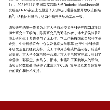
1）。2021年11月美国洛克菲勒大学Roderick MacKinnon研
究组在PNAS杂志上也报道了人源K
通道在预开放状态的结
ATP
5
构
。结构比对显示，这两个预开放结构基本一致。
该项研究的第一作者为北京大学前沿交叉学科研究院CLS项目
博士研究生王萌萌，陈雷研究员为通讯作者，博士后吴惊香和
博士研究生丁典也参与了该工作。本工作获得国家自然科学基
金委、生命科学联合中心以及北京大学李革-赵宁生命科学青
年研究基金的经费支持。该工作中冷冻电镜样品制备、筛选和
采集在北京大学冷冻电镜平台和北京大学电镜室完成，得到了
李雪梅、郭振玺、秦昌东、邵博、裴霞和王国鹏等人的帮助。
该项目的数据处理获得了北京大学CLS计算平台及未名超算平
台的硬件和技术支持。