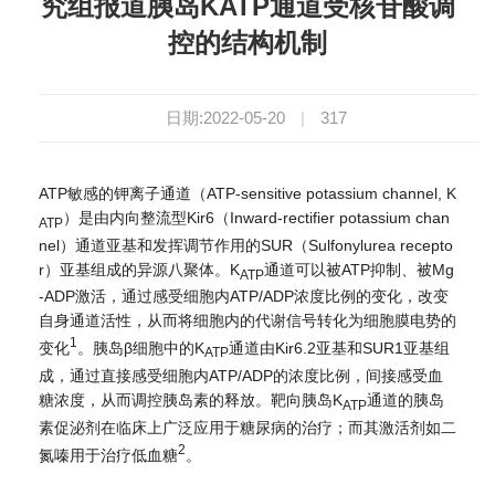
究组报道胰岛KATP通道受核苷酸调
控的结构机制
日期:2022-05-20
|
317
ATP敏感的钾离子通道（ATP-sensitive potassium channel, K
）是由内向整流型Kir6（Inward-rectifier potassium chan
ATP
nel）通道亚基和发挥调节作用的SUR（Sulfonylurea recepto
r）亚基组成的异源八聚体。K
通道可以被ATP抑制、被Mg
ATP
-ADP激活，通过感受细胞内ATP/ADP浓度比例的变化，改变
自身通道活性，从而将细胞内的代谢信号转化为细胞膜电势的
1
变化
。胰岛β细胞中的K
通道由Kir6.2亚基和SUR1亚基组
ATP
成，通过直接感受细胞内ATP/ADP的浓度比例，间接感受血
糖浓度，从而调控胰岛素的释放。靶向胰岛K
通道的胰岛
ATP
素促泌剂在临床上广泛应用于糖尿病的治疗；而其激活剂如二
2
氮嗪用于治疗低血糖
。