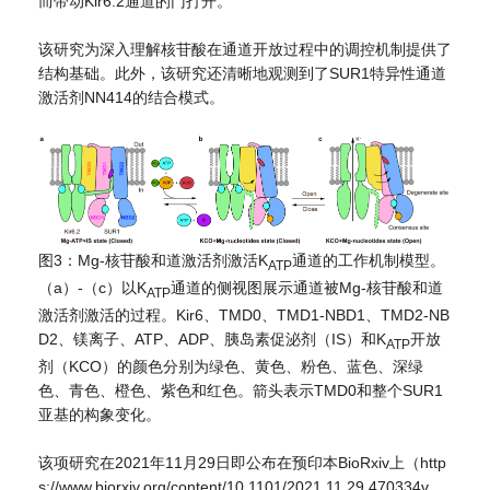
而带动Kir6.2通道的门打开。
该研究为深入理解核苷酸在通道开放过程中的调控机制提供了
结构基础。此外，该研究还清晰地观测到了SUR1特异性通道
激活剂NN414的结合模式。
图3：Mg-核苷酸和道激活剂激活K
通道的工作机制模型。
ATP
（a）-（c）以K
通道的侧视图展示通道被Mg-核苷酸和道
ATP
激活剂激活的过程。Kir6、TMD0、TMD1-NBD1、TMD2-NB
D2、镁离子、ATP、ADP、胰岛素促泌剂（IS）和K
开放
ATP
剂（KCO）的颜色分别为绿色、黄色、粉色、蓝色、深绿
色、青色、橙色、紫色和红色。箭头表示TMD0和整个SUR1
亚基的构象变化。
该项研究在2021年11月29日即公布在预印本BioRxiv上（http
s://www.biorxiv.org/content/10.1101/2021.11.29.470334v