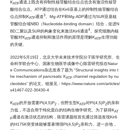
K
通道上既含有抑制性核苷酸结合位点也含有激活性核苷
ATP
酸结合位点。ATP通过结合在Kir6亚基上的抑制性核苷酸结合
3
位点抑制K
通道
。Mg-ATP和Mg-ADP通过与SUR亚基核
ATP
苷酸结合域NBD（Nucleotide-binding domain）结合，促进N
4
BD二聚以及SUR的构象变化来激活Kir6通道
。探究细胞内核
苷酸对K
通道抑制和激活作用的原理是理解K
生理功能
ATP
ATP
的关键。
2022年5月19日，北京大学未来技术学院分子医学研究所、生
命科学联合中心、国家生物医学成像中心陈雷研究组在Natur
e Communications杂志发表了题为 “Structural insights into t
he mechanism of pancreatic K
channel regulation by nu
ATP
cleotides” 的论文。链接见：
https://www.nature.com/articles/
s41467-022-30430-4
K
的开放需要PI(4,5)P
，但野生型K
对PI(4,5)P
的亲和
ATP
2
ATP
2
力低，不适合用于纯化蛋白的结构生物学研究。为了获得K
AT
通道在激活状态的结构，陈雷课题组首先通过筛选发现Kir6
P
的H175K突变体能够显著增强PI(4,5)P
亲和力。进一步地，
2